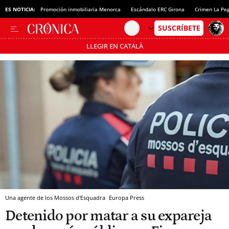
ES NOTICIA:
Promoción inmobiliaria Menorca
Escándalo ERC Girona
Crimen La Pe
LLEGIR EN CATALÀ
Pásate al MODO AHORRO
Una agente de los Mossos d'Esquadra
Europa Press
Detenido por matar a su expareja