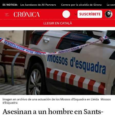
ES NOTICIA:
Los bandazos de AX Partners
Carrera por la alcaldía de Girona
La sec
LLEGIR EN CATALÀ
Pásate al MODO AHORRO
Imagen en archivo de una actuación de los Mossos d'Esquadra en Lleida
Mossos
d'Esquadra
Asesinan a un hombre en Sants-