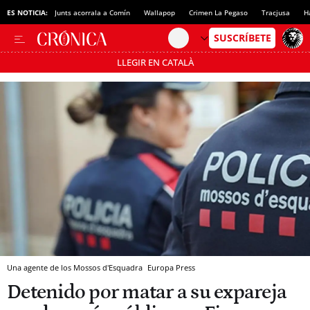
ES NOTICIA:
Junts acorrala a Comín
Wallapop
Crimen La Pegaso
Tracjusa
H
LLEGIR EN CATALÀ
Pásate al MODO AHORRO
Una agente de los Mossos d'Esquadra
Europa Press
Detenido por matar a su expareja