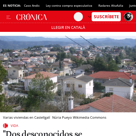
ES NOTICIA:
Caso Andic
Ley contra compra especulativa
Radares Altafulla
Junt
LLEGIR EN CATALÀ
Pásate al MODO AHORRO
Varias viviendas en Castellgalí
Núria Pueyo
Wikimedia Commons
VIDA
"Dos desconocidos se