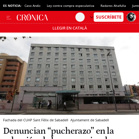
ES NOTICIA:
Caso Andic
Ley contra compra especulativa
Radares Altafulla
Junt
LLEGIR EN CATALÀ
Pásate al MODO AHORRO
Fachada del CUAP Sant Fèlix de Sabadell
Ajuntament de Sabadell
Denuncian “pucherazo” en la