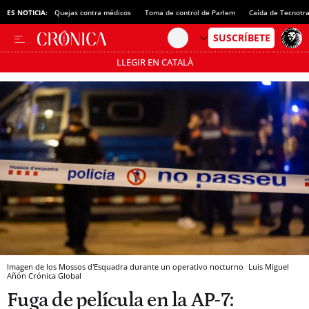
ES NOTICIA:
Quejas contra médicos
Toma de control de Parlem
Caída de Tecnotr
LLEGIR EN CATALÀ
Pásate al MODO AHORRO
Imagen de los Mossos d'Esquadra durante un operativo nocturno
Luis Miguel
Añón
Crónica Global
Fuga de película en la AP-7: