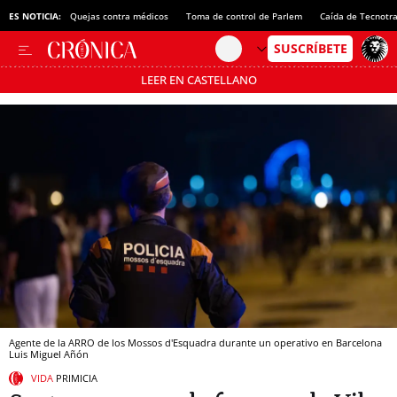
ES NOTICIA:
Quejas contra médicos
Toma de control de Parlem
Caída de Tecnotr
LEER EN CASTELLANO
Pásate al MODO AHORRO
Agente de la ARRO de los Mossos d'Esquadra durante un operativo en Barcelona
Luis Miguel Añón
VIDA
PRIMICIA