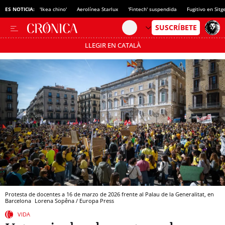
ES NOTICIA:
'Ikea chino'
Aerolínea Starlux
'Fintech' suspendida
Fugitivo en Sitg
LLEGIR EN CATALÀ
Pásate al MODO AHORRO
Protesta de docentes a 16 de marzo de 2026 frente al Palau de la Generalitat, en
Barcelona
Lorena Sopêna / Europa Press
VIDA