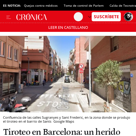
ES NOTICIA:
Quejas contra médicos
Toma de control de Parlem
Caída de Tecnotr
LEER EN CASTELLANO
Pásate al MODO AHORRO
Confluencia de las calles Sugranyes y Sant Frederic, en la zona donde se produjo
el tiroteo en el barrio de Sants
Google Maps
Tiroteo en Barcelona: un herido