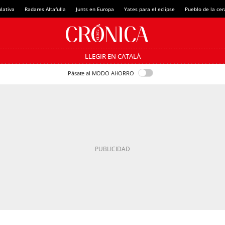
lativa
Radares Altafulla
Junts en Europa
Yates para el eclipse
Pueblo de la ce
LLEGIR EN CATALÀ
Pásate al MODO AHORRO