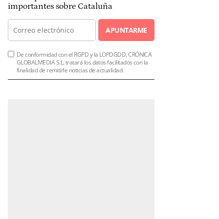
importantes sobre Cataluña
APUNTARME
De conformidad con el RGPD y la LOPDGDD, CRÓNICA
GLOBALMEDIA S.L. tratará los datos facilitados con la
finalidad de remitirle noticias de actualidad.