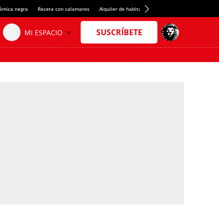
rámica negra
Receta con calamares
Alquiler de habitaciones en España
Crédito del