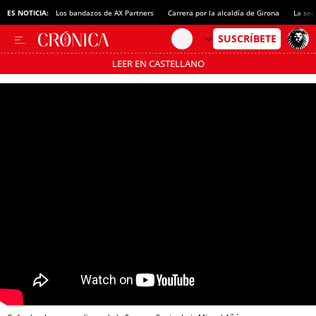
ES NOTICIA:
Los bandazos de AX Partners
Carrera por la alcaldía de Girona
La sec
LEER EN CASTELLANO
Pásate al MODO AHORRO