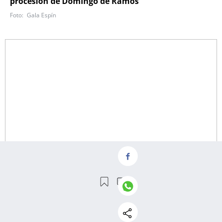
procesión de Domingo de Ramos
Gala Espín
30 de 76
Los portadores cargan la imagen del Jesús
Cautivo en la salida de la procesión del
Domingo de Ramos