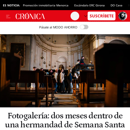
ES NOTICIA:
Promoción inmobiliaria Menorca
Escándalo ERC Girona
DO Cava
N
Pásate al MODO AHORRO
Fotogalería: dos meses dentro de
una hermandad de Semana Santa