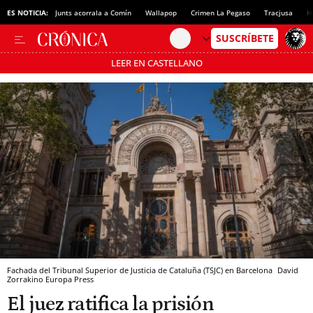
ES NOTICIA:
Junts acorrala a Comín
Wallapop
Crimen La Pegaso
Tracjusa
H
LEER EN CASTELLANO
Pásate al MODO AHORRO
Fachada del Tribunal Superior de Justicia de Cataluña (TSJC) en Barcelona
David
Zorrakino
Europa Press
El juez ratifica la prisión