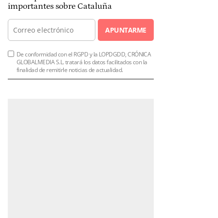
importantes sobre Cataluña
APUNTARME
De conformidad con el RGPD y la LOPDGDD, CRÓNICA
GLOBALMEDIA S.L. tratará los datos facilitados con la
finalidad de remitirle noticias de actualidad.