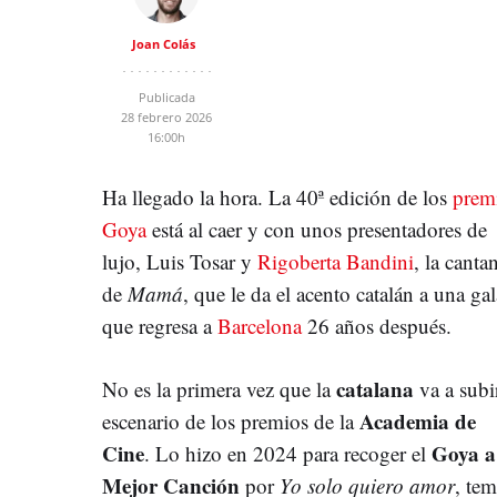
Joan Colás
Publicada
28 febrero 2026
16:00h
Ha llegado la hora. La 40ª edición de los
prem
Goya
está al caer y con unos presentadores de
lujo, Luis Tosar y
Rigoberta Bandini
, la canta
de
Mamá
, que le da el acento catalán a una gal
que regresa a
Barcelona
26 años después.
catalana
No es la primera vez que la
va a subir
Academia de
escenario de los premios de la
Cine
Goya a
. Lo hizo en 2024 para recoger el
Mejor Canción
por
Yo solo quiero amor
, te