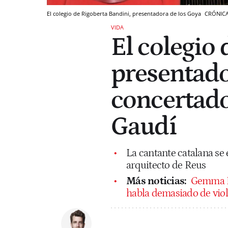
El colegio de Rigoberta Bandini, presentadora de los Goya
CRÓNIC
VIDA
El colegio
presentado
concertado,
Gaudí
La cantante catalana se 
arquitecto de Reus
Más noticias:
Gemma Bl
habla demasiado de viol