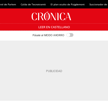
rol de Parlem
Caída de Tecnotramit
El plan oculto de Puigdemont
Succionador de c
LEER EN CASTELLANO
Pásate al MODO AHORRO