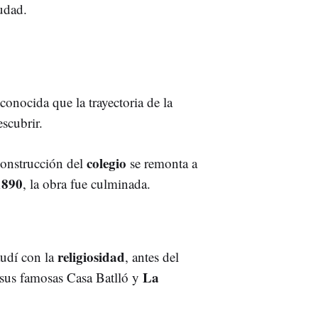
iudad.
onocida que la trayectoria de la
escubrir.
colegio
construcción del
se remonta a
1890
, la obra fue culminada.
religiosidad
audí con la
, antes del
La
 sus famosas Casa Batlló y