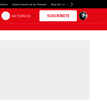
lítoris
Nuevo tresmil de los Pirineos
Ruta fácil de montaña
El arroz más meloso