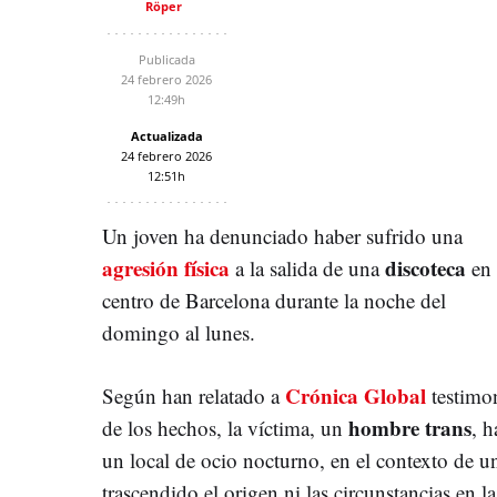
Röper
Publicada
24 febrero 2026
12:49h
Actualizada
24 febrero 2026
12:51h
Un joven ha denunciado haber sufrido una
agresión física
discoteca
a la salida de una
en 
centro de Barcelona durante la noche del
domingo al lunes.
Crónica Global
Según han relatado a
testimo
hombre trans
de los hechos, la víctima, un
, h
un local de ocio nocturno, en el contexto de u
trascendido el origen ni las circunstancias en la