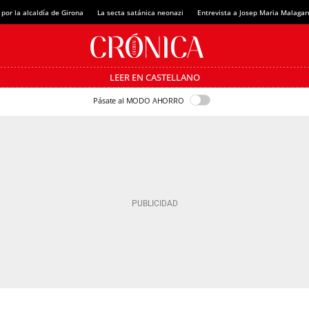
 por la alcaldía de Girona
La secta satánica neonazi
Entrevista a Josep Maria Malagar
LEER EN CASTELLANO
Pásate al MODO AHORRO