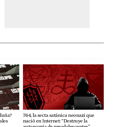
aluña?
764, la secta satánica neonazi que
ales
nació en Internet: “Destruye la
autonomía de preadolescentes”