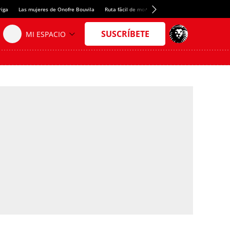
riga
Las mujeres de Onofre Bouvila
Ruta fácil de montaña
Nuevo tresmil de los Pir