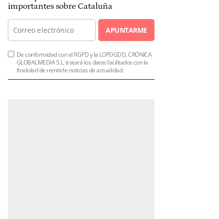
importantes sobre Cataluña
APUNTARME
De conformidad con el RGPD y la LOPDGDD, CRÓNICA
GLOBALMEDIA S.L. tratará los datos facilitados con la
finalidad de remitirle noticias de actualidad.