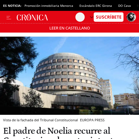
ES NOTICIA:
Promoción inmobiliaria Menorca
Escándalo ERC Girona
DO Cava
N
LEER EN CASTELLANO
Pásate al MODO AHORRO
Vista de la fachada del Tribunal Constitucional
EUROPA PRESS
El padre de Noelia recurre al