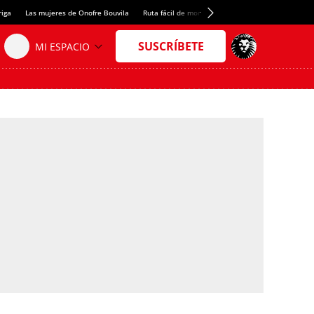
riga
Las mujeres de Onofre Bouvila
Ruta fácil de montaña
Nuevo tresmil de los Pir