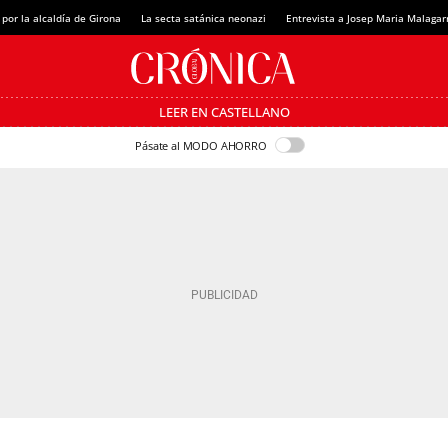
 por la alcaldía de Girona
La secta satánica neonazi
Entrevista a Josep Maria Malagar
LEER EN CASTELLANO
Pásate al MODO AHORRO