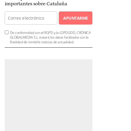
importantes sobre Cataluña
APUNTARME
De conformidad con el RGPD y la LOPDGDD, CRÓNICA
GLOBALMEDIA S.L. tratará los datos facilitados con la
finalidad de remitirle noticias de actualidad.