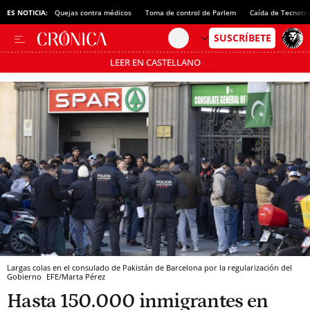
ES NOTICIA:
Quejas contra médicos
Toma de control de Parlem
Caída de Tecnotr
LEER EN CASTELLANO
Pásate al MODO AHORRO
Largas colas en el consulado de Pakistán de Barcelona por la regularización del
Gobierno
EFE/Marta Pérez
Hasta 150.000 inmigrantes en