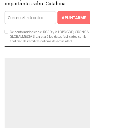
importantes sobre Cataluña
APUNTARME
De conformidad con el RGPD y la LOPDGDD, CRÓNICA
GLOBALMEDIA S.L. tratará los datos facilitados con la
finalidad de remitirle noticias de actualidad.