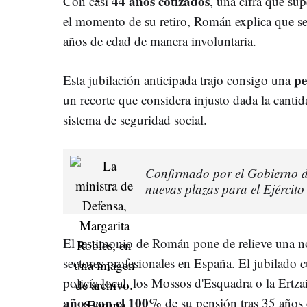
44 años cotizados
Con casi
, una cifra que sup
el momento de su retiro, Román explica que se 
años de edad de manera involuntaria.
pe
Esta jubilación anticipada trajo consigo una
un recorte que considera injusto dada la canti
sistema de seguridad social.
Confirmado por el Gobierno 
nuevas plazas para el Ejércit
El testimonio de Román pone de relieve una no
sectores profesionales en España. El jubilado 
policía local, los Mossos d'Esquadra o la Ertza
años con el 100%
de su pensión tras 35 años 