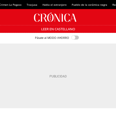
Crimen La Pegaso
Tracjusa
Habla el extranjero
Pueblo de la cerámica negra
Re
LEER EN CASTELLANO
Pásate al MODO AHORRO