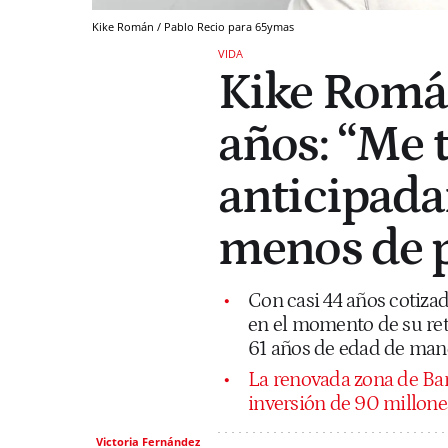
Kike Román / Pablo Recio para 65ymas
VIDA
Kike Román
años: “Me 
anticipad
menos de 
Con casi 44 años cotizad
en el momento de su reti
61 años de edad de mane
La renovada zona de Bar
inversión de 90 millone
Victoria Fernández