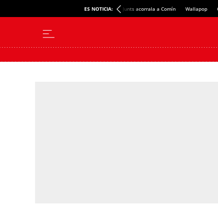
ES NOTICIA:
Junts acorrala a Comín
Wallapop