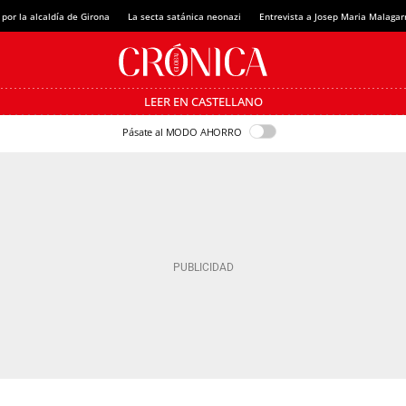
 por la alcaldía de Girona
La secta satánica neonazi
Entrevista a Josep Maria Malagar
LEER EN CASTELLANO
Pásate al MODO AHORRO