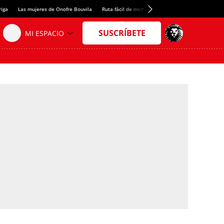
riga
Las mujeres de Onofre Bouvila
Ruta fácil de montaña
Nuevo tresmil de los Pir