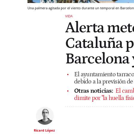
Una palmera agitada por el viento durante un temporal en Barcelo
VIDA
Alerta met
Cataluña p
Barcelona 
El ayuntamiento tarraco
debido a la previsión d
Otras noticias:
El camb
dimite por "la huella fís
Ricard López