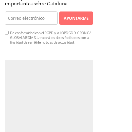
importantes sobre Cataluña
APUNTARME
De conformidad con el RGPD y la LOPDGDD, CRÓNICA
GLOBALMEDIA S.L. tratará los datos facilitados con la
finalidad de remitirle noticias de actualidad.