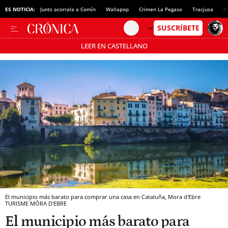
ES NOTICIA:
Junts acorrala a Comín
Wallapop
Crimen La Pegaso
Tracjusa
H
LEER EN CASTELLANO
Pásate al MODO AHORRO
El municipio más barato para comprar una casa en Cataluña, Mora d'Ebre
TURISME MÓRA D'EBRE
El municipio más barato para