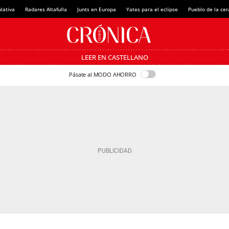
lativa
Radares Altafulla
Junts en Europa
Yates para el eclipse
Pueblo de la ce
LEER EN CASTELLANO
Pásate al MODO AHORRO