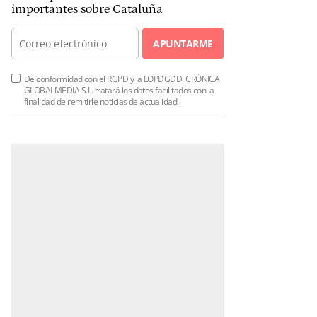
importantes sobre Cataluña
APUNTARME
De conformidad con el RGPD y la LOPDGDD, CRÓNICA
GLOBALMEDIA S.L. tratará los datos facilitados con la
finalidad de remitirle noticias de actualidad.