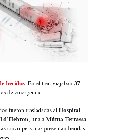
e heridos
37
. En el tren viajaban
cios de emergencia.
Hospital
 dos fueron trasladadas al
ll d’Hebron
Mútua Terrassa
, una a
ras cinco personas presentan heridas
eves
.