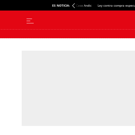
ES NOTICIA:
Caso Andic
Ley contra compra especu