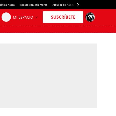
rámica negra
Receta con calamares
Alquiler de habitaciones en España
Crédito del