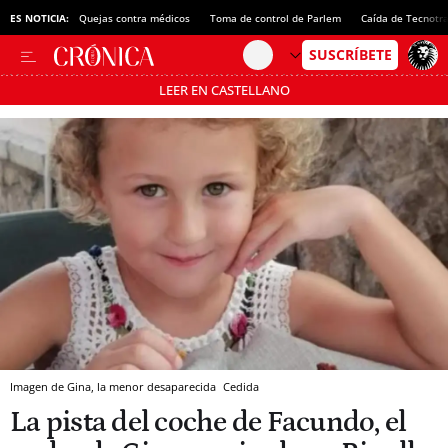
ES NOTICIA:
Quejas contra médicos
Toma de control de Parlem
Caída de Tecnotr
LEER EN CASTELLANO
Pásate al MODO AHORRO
Imagen de Gina, la menor desaparecida
Cedida
La pista del coche de Facundo, el