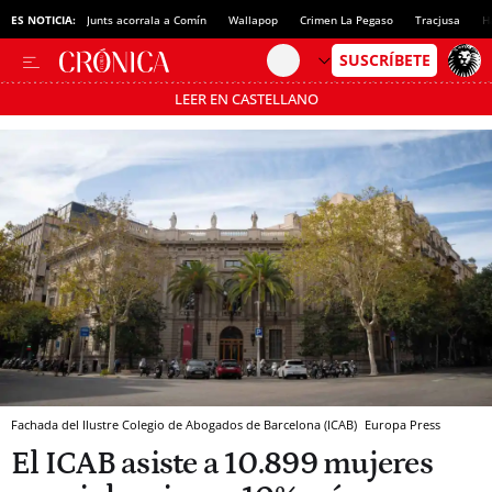
ES NOTICIA:
Junts acorrala a Comín
Wallapop
Crimen La Pegaso
Tracjusa
H
LEER EN CASTELLANO
Pásate al MODO AHORRO
Fachada del Ilustre Colegio de Abogados de Barcelona (ICAB)
Europa Press
El ICAB asiste a 10.899 mujeres