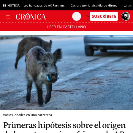
ES NOTICIA:
Los bandazos de AX Partners
Carrera por la alcaldía de Girona
La sec
LEER EN CASTELLANO
Pásate al MODO AHORRO
Varios jabalíes en una carretera
Primeras hipótesis sobre el origen