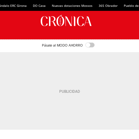
ándalo ERC Girona
DO Cava
Nuevas dotaciones Mossos
365 Obrador
Pueblo de
Pásate al MODO AHORRO