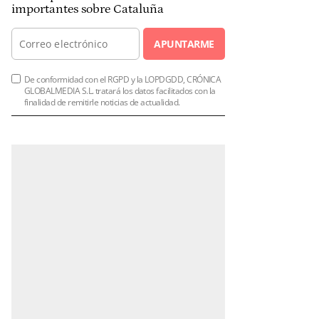
importantes sobre Cataluña
APUNTARME
De conformidad con el RGPD y la LOPDGDD, CRÓNICA
GLOBALMEDIA S.L. tratará los datos facilitados con la
finalidad de remitirle noticias de actualidad.