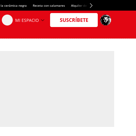
 la cerámica negra
Receta con calamares
Alquiler de habitaciones en España
Créd