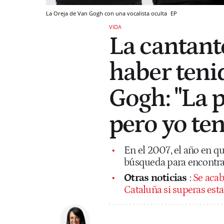
La Oreja de Van Gogh con una vocalista oculta
EP
VIDA
La cantant
haber teni
Gogh: "La 
pero yo te
En el 2007, el año en qu
búsqueda para encontrar
Otras noticias
:
Se acab
Cataluña si superas est