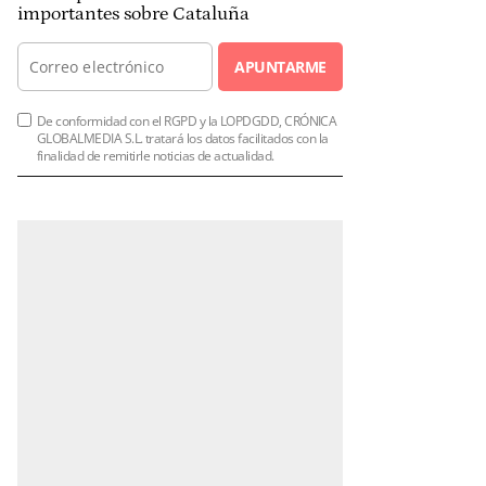
importantes sobre Cataluña
APUNTARME
De conformidad con el RGPD y la LOPDGDD, CRÓNICA
GLOBALMEDIA S.L. tratará los datos facilitados con la
finalidad de remitirle noticias de actualidad.