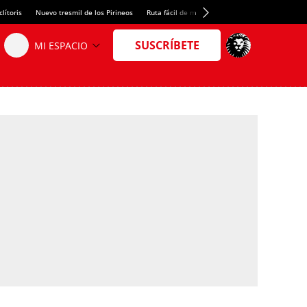
lítoris
Nuevo tresmil de los Pirineos
Ruta fácil de montaña
El arroz más meloso