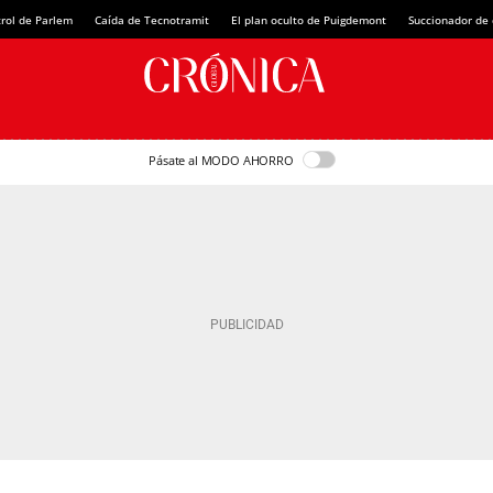
rol de Parlem
Caída de Tecnotramit
El plan oculto de Puigdemont
Succionador de c
Pásate al MODO AHORRO