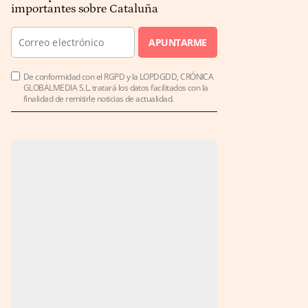
importantes sobre Cataluña
APUNTARME
De conformidad con el RGPD y la LOPDGDD, CRÓNICA
GLOBALMEDIA S.L. tratará los datos facilitados con la
finalidad de remitirle noticias de actualidad.