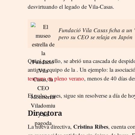
desvirtuando el legado de Vila-Casas.
Fundació Vila Casas ficha a un '
pero su CEO se relaja en Japón
Quizá por ello, se abrió una cascada de despido
antiguo equipo de la
. Un ejemplo: la asociaci
tesorero en pleno verano
, menos de 40 días des
El pulso, pues, sigue sin resolverse a día de ho
Directora
Cristina Ribes
La nueva directiva,
, cuenta co