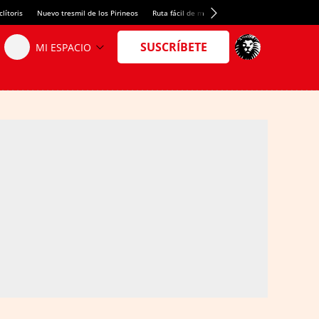
lítoris
Nuevo tresmil de los Pirineos
Ruta fácil de montaña
El arroz más meloso