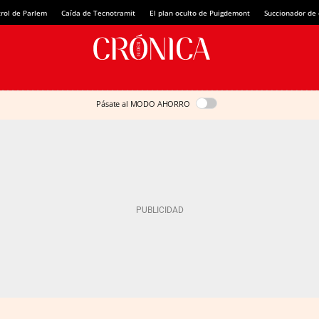
rol de Parlem
Caída de Tecnotramit
El plan oculto de Puigdemont
Succionador de c
Pásate al MODO AHORRO