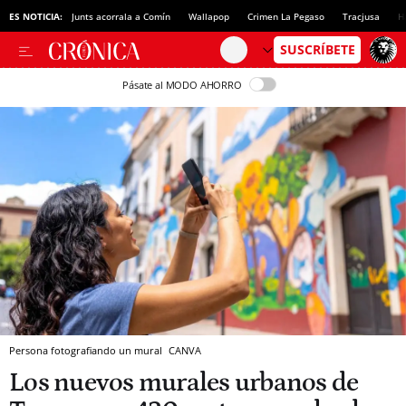
ES NOTICIA:
Junts acorrala a Comín
Wallapop
Crimen La Pegaso
Tracjusa
H
Pásate al MODO AHORRO
Persona fotografiando un mural
CANVA
Los nuevos murales urbanos de