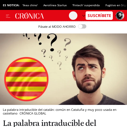
ES NOTICIA:
'Ikea chino'
Aerolínea Starlux
'Fintech' suspendida
Fugitivo en Sitg
Pásate al MODO AHORRO
La palabra intraducible del catalán: común en Cataluña y muy poco usada en
castellano
CRÓNICA GLOBAL
La palabra intraducible del