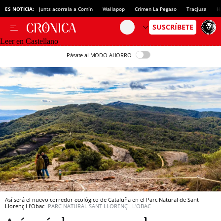
ES NOTICIA:
Junts acorrala a Comín
Wallapop
Crimen La Pegaso
Tracjusa
H
Leer en Castellano
Pásate al MODO AHORRO
Así será el nuevo corredor ecológico de Cataluña en el Parc Natural de Sant
Llorenç i l'Obac
PARC NATURAL SANT LLORENÇ I L'OBAC