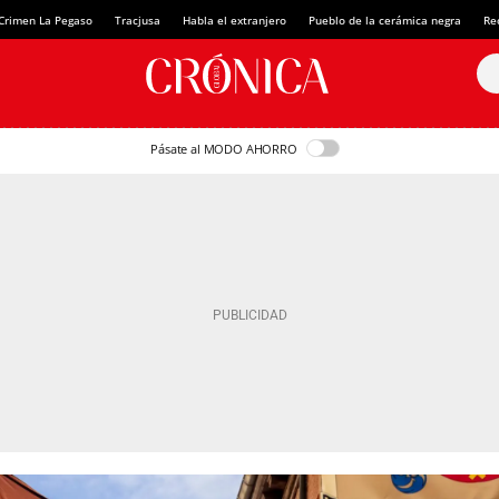
Crimen La Pegaso
Tracjusa
Habla el extranjero
Pueblo de la cerámica negra
Re
Pásate al MODO AHORRO