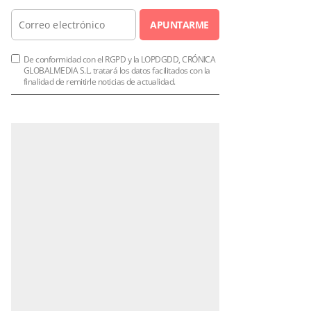
APUNTARME
De conformidad con el RGPD y la LOPDGDD, CRÓNICA
GLOBALMEDIA S.L. tratará los datos facilitados con la
finalidad de remitirle noticias de actualidad.