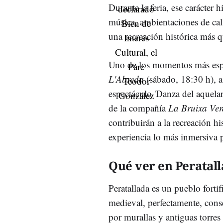
Durante la feria, ese carácter 
música, ambientaciones de calle
una recreación histórica más q
Uno de los momentos más esper
L'Abreda
(sábado, 18:30 h), 
espectáculo 'Danza del aquelar
de la compañía
La Bruixa Ver
contribuirán a la recreación hi
experiencia lo más inmersiva 
Qué ver en Peratal
Peratallada es un pueblo forti
medieval, perfectamente, cons
por murallas y antiguas torres 