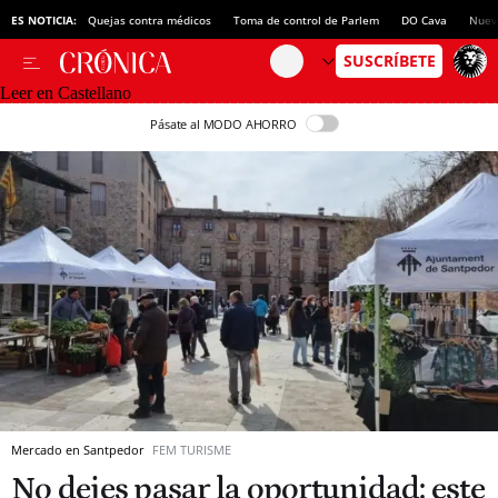
ES NOTICIA:
Quejas contra médicos
Toma de control de Parlem
DO Cava
Nuev
Leer en Castellano
Pásate al MODO AHORRO
Mercado en Santpedor
FEM TURISME
No dejes pasar la oportunidad: este