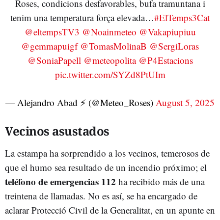
Roses, condicions desfavorables, bufa tramuntana i
tenim una temperatura força elevada…
#ElTemps3Cat
@eltempsTV3
@Noainmeteo
@Vakapiupiuu
@gemmapuigf
@TomasMolinaB
@SergiLoras
@SoniaPapell
@meteopolita
@P4Estacions
pic.twitter.com/SYZd8PtUIm
— Alejandro Abad ⚡ (@Meteo_Roses)
August 5, 2025
Vecinos asustados
La estampa ha sorprendido a los vecinos, temerosos de
que el humo sea resultado de un incendio próximo; el
teléfono de emergencias 112
ha recibido más de una
treintena de llamadas. No es así, se ha encargado de
aclarar Protecció Civil de la Generalitat, en un apunte en