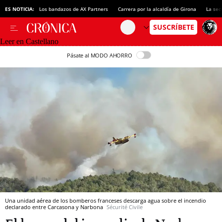
ES NOTICIA:
Los bandazos de AX Partners
Carrera por la alcaldía de Girona
La sec
Leer en Castellano
Pásate al MODO AHORRO
Una unidad aérea de los bomberos franceses descarga agua sobre el incendio
declarado entre Carcasona y Narbona
Sécurité Civile