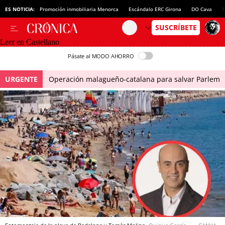
ES NOTICIA:
Promoción inmobiliaria Menorca
Escándalo ERC Girona
DO Cava
N
Leer en Castellano
Pásate al MODO AHORRO
URGENTE
Operación malagueño-catalana para salvar Parlem