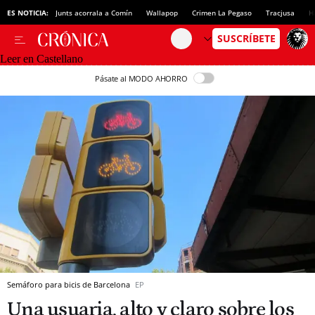
ES NOTICIA:
Junts acorrala a Comín
Wallapop
Crimen La Pegaso
Tracjusa
H
Leer en Castellano
Pásate al MODO AHORRO
Semáforo para bicis de Barcelona
EP
Una usuaria, alto y claro sobre los