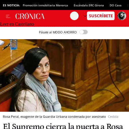
ES NOTICIA:
Promoción inmobiliaria Menorca
Escándalo ERC Girona
DO Cava
N
Leer en Castellano
Pásate al MODO AHORRO
Rosa Peral, exagente de la Guardia Urbana condenada por asesinato
Cedida
El Supremo cierra la puerta a Rosa