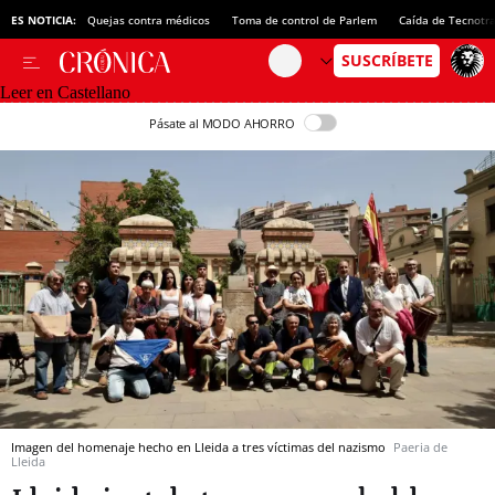
ES NOTICIA:
Quejas contra médicos
Toma de control de Parlem
Caída de Tecnotr
Leer en Castellano
Pásate al MODO AHORRO
Imagen del homenaje hecho en Lleida a tres víctimas del nazismo
Paeria de
Lleida