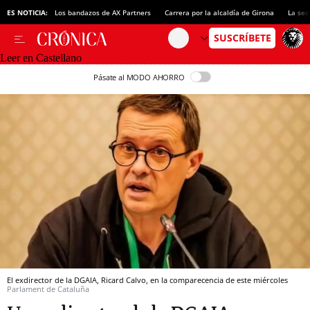
ES NOTICIA:
Los bandazos de AX Partners
Carrera por la alcaldía de Girona
La sec
Leer en Castellano
Pásate al MODO AHORRO
El exdirector de la DGAIA, Ricard Calvo, en la comparecencia de este miércoles
Parlament de Cataluña