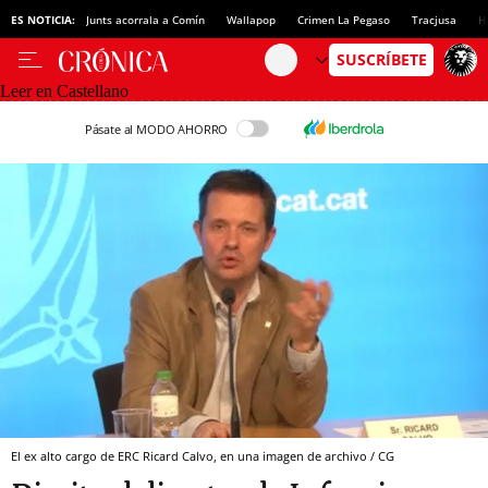
ES NOTICIA:
Junts acorrala a Comín
Wallapop
Crimen La Pegaso
Tracjusa
H
Leer en Castellano
Pásate al MODO AHORRO
El ex alto cargo de ERC Ricard Calvo, en una imagen de archivo / CG