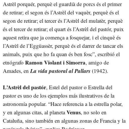
Astrèl porquér, perquè el guardià de porcs és el primer
de retirar; el segon és l’Astrèl del vaquèr, perquè és el
segon de retirar; el tercer és l’Astrèl del mulatèr, perquè
és el tercer de retirar; el quart és l’Astrèl del pastór, puix
aquest retira que ja comença a fosquejar, i el cinquè és
l’Astrèl de l’Eggüassèr, perquè és el darrer de tancar els
animals, puix que ho fa quan és ben fosc”, escribió el
Ramon Violant i Simorra
etnógrafo
, amigo de
La vida pastoral al Pallars
Amades, en
(1942).
L’Astrèl del pastór
, Estel del pastor o Estrella del
pastor es uno de los ejemplos más ilustrativos de la
astronomía popular. “Hace referencia a la estrella polar,
Venus
y en algunas citas, al planeta
, no solo en
Cataluña, sino también en algunas zonas de Francia y la
península ibérica”, explica Rodríguez.