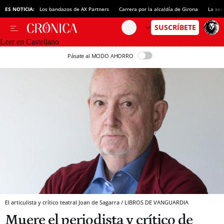
ES NOTICIA:
Los bandazos de AX Partners
Carrera por la alcaldía de Girona
La sec
Leer en Castellano
Pásate al MODO AHORRO
El articulista y crítico teatral Joan de Sagarra / LIBROS DE VANGUARDIA
Muere el periodista y crítico de