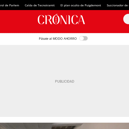
rol de Parlem
Caída de Tecnotramit
El plan oculto de Puigdemont
Succionador de c
Pásate al MODO AHORRO