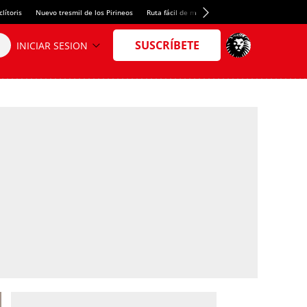
lítoris
Nuevo tresmil de los Pirineos
Ruta fácil de montaña
El arroz más meloso