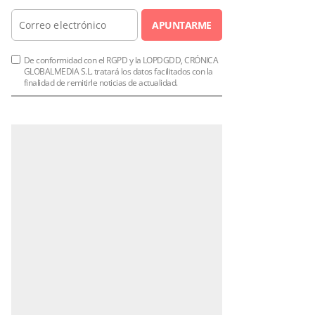
APUNTARME
De conformidad con el RGPD y la LOPDGDD, CRÓNICA
GLOBALMEDIA S.L. tratará los datos facilitados con la
finalidad de remitirle noticias de actualidad.