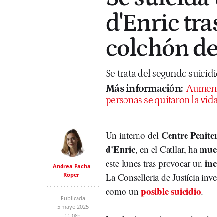
d'Enric tra
colchón de
Se trata del segundo suicid
Más información:
Aumenta
personas se quitaron la vid
Centre Penite
Un interno del
d'Enric
mue
, en el Catllar, ha
inc
este lunes tras provocar un
Andrea Pacha
Röper
La Conselleria de Justícia inv
posible suicidio
como un
.
Publicada
5 mayo 2025
11:08h