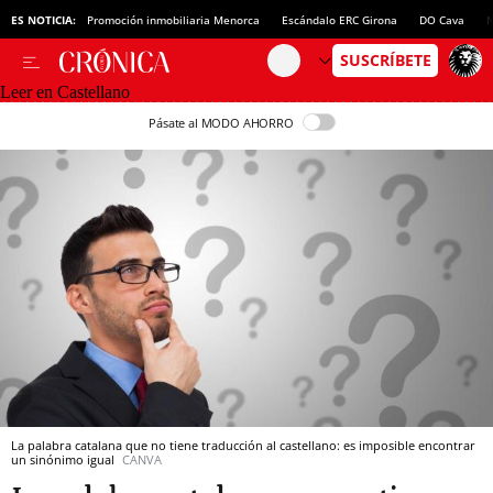
ES NOTICIA:
Promoción inmobiliaria Menorca
Escándalo ERC Girona
DO Cava
N
Leer en Castellano
Pásate al MODO AHORRO
La palabra catalana que no tiene traducción al castellano: es imposible encontrar
un sinónimo igual
CANVA