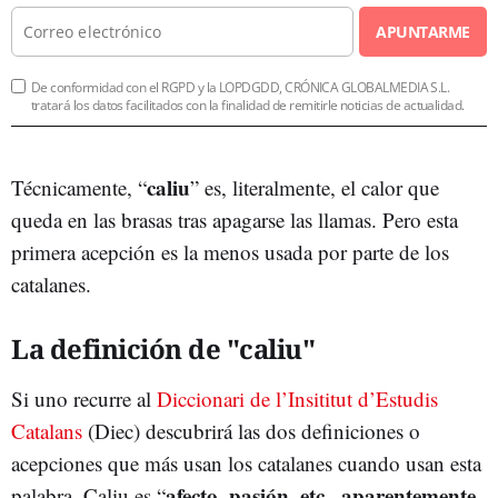
APUNTARME
De conformidad con el RGPD y la LOPDGDD, CRÓNICA GLOBALMEDIA S.L.
tratará los datos facilitados con la finalidad de remitirle noticias de actualidad.
caliu
Técnicamente, “
” es, literalmente, el calor que
queda en las brasas tras apagarse las llamas. Pero esta
primera acepción es la menos usada por parte de los
catalanes.
La definición de "caliu"
Si uno recurre al
Diccionari de l’Insititut d’Estudis
Catalans
(Diec) descubrirá las dos definiciones o
acepciones que más usan los catalanes cuando usan esta
afecto, pasión, etc., aparentemente
palabra. Caliu es “