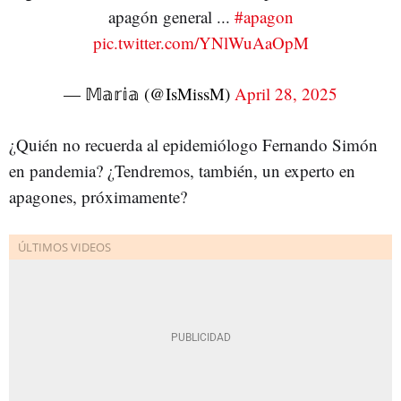
apagón general ...
#apagon
pic.twitter.com/YNlWuAaOpM
— 𝕄𝕒𝕣𝕚𝕒 (@IsMissM)
April 28, 2025
¿Quién no recuerda al epidemiólogo Fernando Simón
en pandemia? ¿Tendremos, también, un experto en
apagones, próximamente?