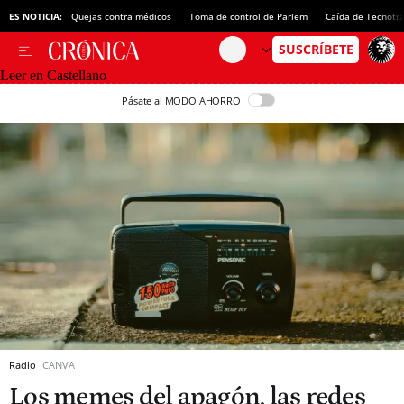
ES NOTICIA:
Quejas contra médicos
Toma de control de Parlem
Caída de Tecnotr
Leer en Castellano
Pásate al MODO AHORRO
Radio
CANVA
Los memes del apagón, las redes