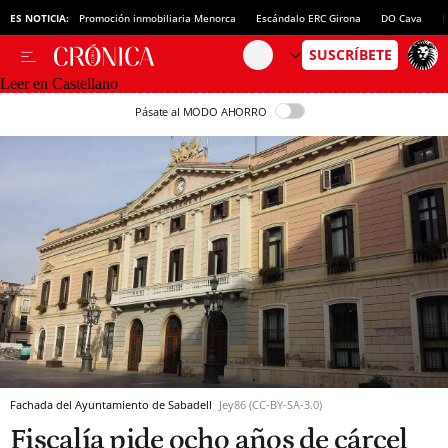
ES NOTICIA:
Promoción inmobiliaria Menorca
Escándalo ERC Girona
DO Cava
N
Leer en Castellano
Pásate al MODO AHORRO
Fachada del Ayuntamiento de Sabadell
Jey86 (CC-BY-SA-3.0)
Fiscalía pide ocho años de cárcel