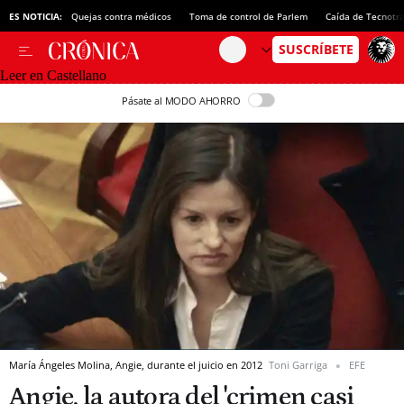
ES NOTICIA:
Quejas contra médicos
Toma de control de Parlem
Caída de Tecnotr
Leer en Castellano
Pásate al MODO AHORRO
María Ángeles Molina, Angie, durante el juicio en 2012
Toni Garriga
EFE
Angie, la autora del 'crimen casi