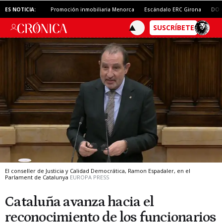
ES NOTICIA:
Promoción inmobiliaria Menorca
Escándalo ERC Girona
DO 
El conseller de Justicia y Calidad Democrática, Ramon Espadaler, en el
Parlament de Catalunya
EUROPA PRESS
Cataluña avanza hacia el
reconocimiento de los funcionarios