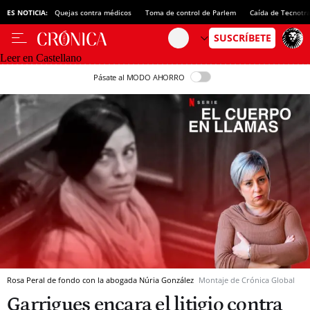
ES NOTICIA:
Quejas contra médicos
Toma de control de Parlem
Caída de Tecnotr
Leer en Castellano
Pásate al MODO AHORRO
Rosa Peral de fondo con la abogada Núria González
Montaje de Crónica Global
Garrigues encara el litigio contra