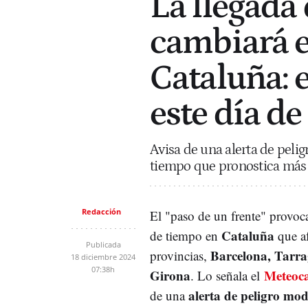
La llegada 
cambiará e
Cataluña: 
este día d
Avisa de una alerta de pelig
tiempo que pronostica más f
Redacción
El "paso de un frente" provoc
Cataluña
de tiempo en
que af
Publicada
Barcelona, Tarra
provincias,
18 diciembre 2024
07:38h
Girona
Meteoc
. Lo señala el
alerta de peligro mo
de una