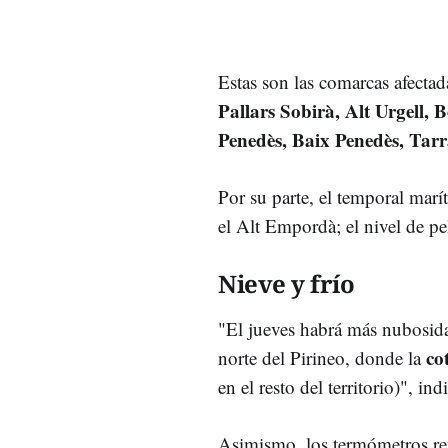
Estas son las comarcas afectad
Pallars Sobirà, Alt Urgell, 
Penedès, Baix Penedès, Tar
Por su parte, el temporal mar
el Alt Empordà; el nivel de pe
Nieve y frío
"El jueves habrá más nubosidad
co
norte del Pirineo, donde la
en el resto del territorio)", in
Asimismo, los termómetros retr