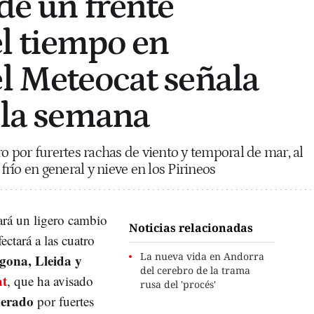
de un frente
l tiempo en
el Meteocat señala
e la semana
ro por furertes rachas de viento y temporal de mar, al
río en general y nieve en los Pirineos
ará un ligero cambio
Noticias relacionadas
ectará a las cuatro
La nueva vida en Andorra
gona, Lleida y
del cerebro de la trama
at
, que ha avisado
rusa del 'procés'
derado
por fuertes