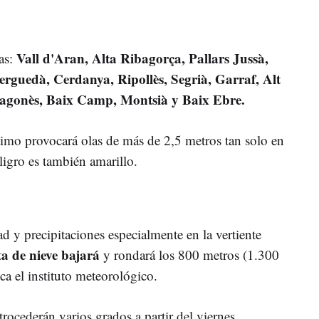
Vall d'Aran, Alta Ribagorça, Pallars Jussà,
as:
Berguedà, Cerdanya, Ripollès, Segrià, Garraf, Alt
ragonès, Baix Camp, Montsià y Baix Ebre.
ítimo provocará olas de más de 2,5 metros tan solo en
ligro es también amarillo.
 y precipitaciones especialmente en la vertiente
ta de nieve bajará
y rondará los 800 metros (1.300
dica el instituto meteorológico.
ocederán varios grados a partir del viernes.