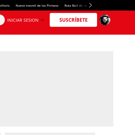
lítoris
Nuevo tresmil de los Pirineos
Ruta fácil de montaña
El arroz más meloso