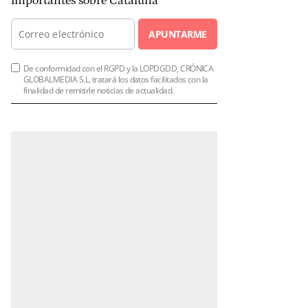
importantes sobre Cataluña
APUNTARME
De conformidad con el RGPD y la LOPDGDD, CRÓNICA
GLOBALMEDIA S.L. tratará los datos facilitados con la
finalidad de remitirle noticias de actualidad.